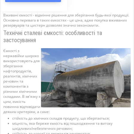
Вживані ємкості - відмінне рішення для зберігання будь-якої продукції.
Основна перевага в таких ємкостях - це ціна, адже покупка вживаних
резервуарів та цистерн дозволяє значно зекономити.
Технічні сталеві ємкості: особливості та
застосування
Ємкості з
нержавійки широко
використовують для
зберігання
нафтопродуктів,
реагентів, хімічних
речовин та
компонентів з
різними хімічними
складами. В зв'язку з
цим, ємкість
повинна відповідати
деяким критеріям, а саме:
стійкість до хімічних складів продукту, що зберігається;
міцність, яка береже ємкість від пошкодження та витоку
шкідливих/небезпечних речовин;
стійкість до корозії та перепадів температур.