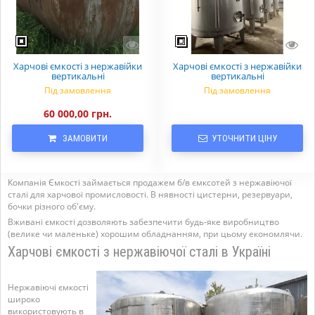
Харчові ємкості з нержавійки
Харчові ємкості з нержавійки
вертикальні
вертикальні
Під замовлення
Під замовлення
60 000,00 грн.
ЗАМОВИТИ
УТОЧНИТИ ЦІНУ
Компанія Ємкості займається продажем б/в ємксотей з нержавіючої
сталі для харчової промисловості. В нявності цистерни, резервуари,
бочки різного об'єму.
Вживані ємкості дозволяють забезпечити будь-яке виробництво
(велике чи маленьке) хорошим обладнанням, при цьому економлячи.
Харчові ємкості з нержавіючої сталі в Україні
Нержавіючі ємкості
широко
використовують в