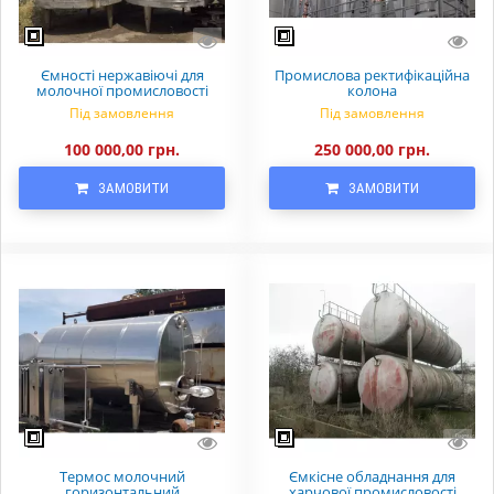
Ємності нержавіючі для
Промислова ректифікаційна
молочної промисловості
колона
Під замовлення
Під замовлення
100 000,00 грн.
250 000,00 грн.
ЗАМОВИТИ
ЗАМОВИТИ
Термос молочний
Ємкісне обладнання для
горизонтальний
харчової промисловості