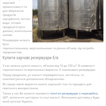
харочвій
промисловості та
для зберігання
продуктів
харчування, питної
води, готової
продукції (соуси,
джеми), алкогольних
напоїв.
Резервуари можуть
бути
горизонтальними, вертикальними та різних об'ємів, під потреби
підприємства.
Купити харчові резервуари б/в
3
У нас можна купити ємкості, об'ємом від 10 до 100 м
. В наявності
горизонтальні та вертикальні варіанти. Є емальовані резервуари.
Перед продажем, усі ємкості перевіряються, чистяться, та
комплектуються допоміжним обладнанням.
Всі представлеі варіанти мають хороший стан та підходять для
повтоного використання.
Також у нас Ви можете замовити
технічні резервуари з нержавійки
,
ЦКТ, залізничні цистерни та інші ємкості. Виконуємо доставку у будь-
який куточок України.