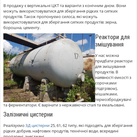
В продажу є вертикальні ЦКТ та варіанти з конічним дном. Вони
можуть використовуватися для зберігання рідких та сипких
продуктів. Також пропонуємо силоса, які можуть
використовуватися для зберігання сипких продуктів: зерна,
борошна, цементу.
Реактори для
змішування
У нас можна
придбати реактори
для змішування
продуктів. В
наявності ємкості з
сорочками
(підігрівом),
мішалками,
термозброджувачі
та ферментатори. Є варінати з нержавіючої сталі та емальовані.
Залізничні цистерни
Реалізуємо
ЗД цистерни
25, 61, 62 типу, які підходять для зберігання
рідких добрив, нафтових продутів, технічної води, всередині
пропарені, знегажені.