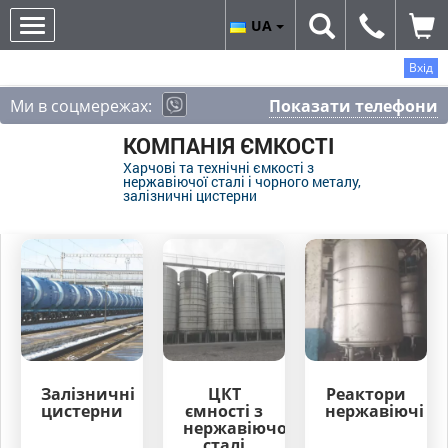
UA
Вхід
Ми в соцмережах:
Показати телефони
КОМПАНІЯ ЄМКОСТІ
Харчові та технічні ємкості з
нержавіючої сталі і чорного металу,
залізничні цистерни
Залізничні
ЦКТ
Реактори
цистерни
ємності з
нержавіючі
нержавіючої
сталі