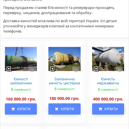
Перед продажем сталеві б/в ємності та резервуари проходять
перевірку, чищення, доопрацювання та обробку.
Доставка ємкостей можлива по всій території Україні. Усі деталі
уточнюйте у менеджерів компанії за контаткними номерами
телефонів.
Ємності
Залізнична
Ємність
залізничних
ємність цистерна
нержавіюча
цистерн
горизонтальна
В наявності
В наявності
В наявності
під тиском
180 000,00 грн.
160 000,00 грн.
400 000,00 грн.
КУПИТИ
КУПИТИ
КУПИТИ