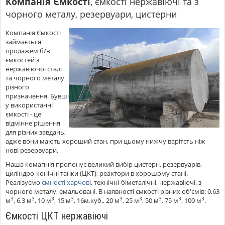
Компанія Ємкості
, ємкості нержавіючі та з
чорного металу, резервуари, цистерни
Компанія Ємкості
займається
продажем б/в
ємкостей з
нержавіючої сталі
та чорного металу
різного
призначення. Бувші
у використанні
ємкості - це
відмінне рішення
для різних завдань,
адже вони мають хороший стан, при цьому нижчу варітсть ніж
нові резервуари.
Наша комапнія пропонує великий вибір цистерн, резервуарів,
циліндро-конічні танки (ЦКТ), реактори в хорошому стані.
Реалізуємо
ємності харчові
, технічні-біметалічні, нержавіючі, з
чорного металу, емальовані. В наявності ємкості різних об'ємів: 0,63
3
3
3
3
3
3
3
3
3
м
, 6,3 м
, 10 м
, 15 м
, 16м.куб., 20 м
, 25 м
, 50 м
. 75 м
, 100 м
.
Ємкості ЦКТ нержавіючі