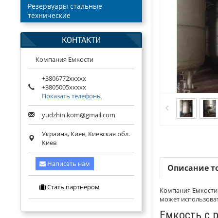
Резервуары стальные
технические
КОНТАКТИ
Компания Емкости
+3806772xxxxx
+3805005xxxxx
Показать телефоны
yudzhin.kom@gmail.com
Украина,
Киев
,
Киевская обл.
Киев
Написать нам
Описание т
Стать партнером
Компания Емкости 
может использова
Емкость с 