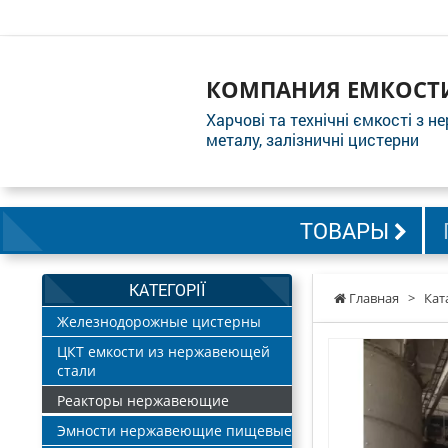
КОМПАНИЯ ЕМКОСТ
Харчові та технічні ємкості з н
металу, залізничні цистерни
ТОВАРЫ
КАТЕГОРІЇ
Главная
>
Кат
Железнодорожные цистерны
ЦКТ емкости из нержавеющей
стали
Реакторы нержавеющие
Эмности нержавеющие пищевые