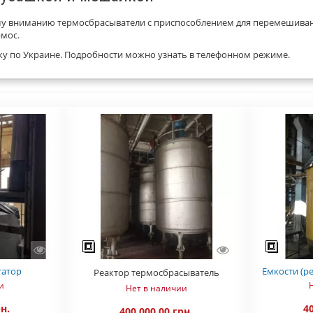
 вниманию термосбрасыватели с приспособлением для перемешивания
рмос.
у по Украине. Подробности можно узнать в телефонном режиме.
татор
Емкости (р
Реактор термосбрасыватель
и
Нет в наличии
рн.
40
400 000,00 грн.