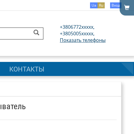
Ua
Ru
Вход
+3806772xxxxx,
+3805005xxxxx,
Показать телефоны
КОНТАКТЫ
ыватель