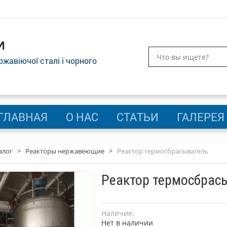
И
ержавіючої сталі і чорного
ГЛАВНАЯ
О НАС
СТАТЬИ
ГАЛЕРЕЯ
алог
>
Реакторы нержавеющие
>
Реактор термосбрасыватель
Реактор термосбрас
Наличие:
Нет в наличии